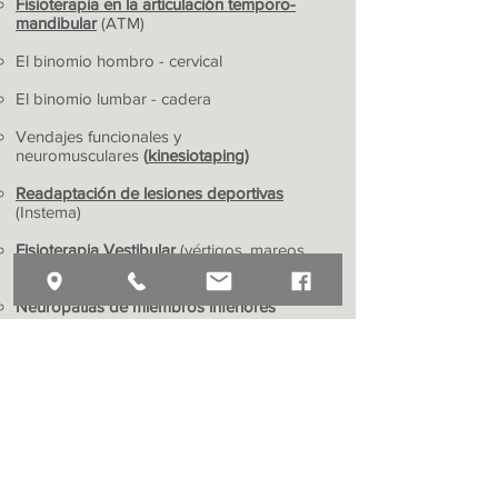
Fisioterapia en la articulación temporo-
mandibular
(ATM)
El binomio hombro - cervical
El binomio lumbar - cadera
Vendajes funcionales y
neuromusculares
(
kinesiotaping
)
Readaptación de lesiones deportivas
(Instema)
Fisioterapia Vestibular
(vértigos, mareos,
inestabilidad)
Neuropatías de miembros inferiores
Abordaje práctico de los trastornos
musculoesqueléticos
Razonamiento y diagnóstico clínico
Síndromes radiculares de origen lumbar:
fisioterapia manual, intervención educativa
y ejercicio terapéutico